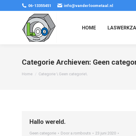
06-13355451
info@vanderloometaal.nl
HOME
LASWERKZ
Categorie Archieven:
Geen categor
Je bent hier:
Home
Categorie \ Geen categorie\
Hallo wereld.
Geen categorie
Door
a.rombouts
23 juni 2020